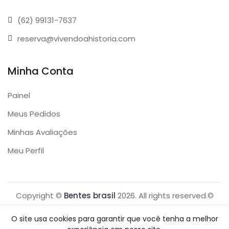
(62) 99
131-7637
reserva@vivend
oahistoria.com
Minha Conta
Painel
Meus Pedidos
Minhas Avaliações
Meu Perfil
Copyright ©
Bentes brasil
2026. All rights reserved.©
2009 - 2025 Feito com por Hoogli Todos os direitos
O site usa cookies para garantir que você tenha a melhor
reservados.